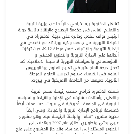
تشغل الدكتورة ريما كرامي حالياً منصب وزيرة التربية
والتعليم العالي في حكومة الإصلاح والإنقاذ برئاسة دولة
الرئيس نواف سلام، وحائزة على درجة الدكتوراه في
القيادة التربوية من جامعة ولاية بورتلاند مع تخصص في
الإدارة التربوية والإشراف ضمن مرحلة K-12، حيث تركزت
أبحاثها على الادارة التربوية والتطوير المهني و
المؤسساتي والسياسات التربوية لا سيما الاصلاحية. كما
تحمل درجة الماجستير في تعليم العلوم وبكالوريوس
العلوم في الكيمياء ودبلوم تدريس العلوم للمرحلة
الثانوية، جميعها من الجامعة الأمريكية في بيروت.
شغلت الدكتورة كرامي منصب رئيسة قسم التربية
والتعليم وأستاذة مشاركة في الإدارة والقيادة والسياسة
التربوية في الجامعة الأمريكية في بيروت، حيث عملت أيضاً
كمنسقة لبرنامج الإدارة التربوية والقيادة. وهي ايضاً
مديرة مشروع "تمام" والباحثة الرئيسة فيه، وهو مشروع
عربي بحثي وتطويري أُطلق عام 2007 ويهدف إلى
التطوير المستند إلى المدرسة، وقد حاز المشروع على منح