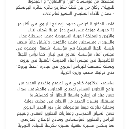
مخصصة من مؤسسات "لور" و"التعاون" و"الميمونة
للتربية"، وكان من بين ثلاثة مشاريع فائزة بجائزة اليونسكو
- حمدان للأداء التعليمي المتميز لعام 2022.
قادت الدكتورة كرامي جهود الإصلاح التربوي في أكثر من
72 مدرسة موزعة على تسع دول عربية شملت لبنان
والأردن والمملكة العربية السعودية ومصر وسلطنة عمان
والسودان وفلسطين وقطر والكويت، وتشغل حالياً منصب
رئيسة اللجنة التنفيذية في مؤسسة "شمعة" وعضوة في
مجلس أمناء مؤسسة التعاون في لبنان، كما ترأس اللجنة
الأكاديمية في مجلس أمناء المدرسة الأهلية في بيروت
وعملت كمنسقة للبرنامج التربوي في مبادرة "خضة بيروت"
حتى توليها منصب وزيرة التربية.
ساهمت الدكتورة كرامي في تصميم وتقديم العديد من
برامج التطوير المهني لمديري المدارس والمشرفين سواء
ضمن مبادرات إصلاح واسعة النطاق أو كمستشارة
مستقلة، ونشرت العديد من الأبحاث في مجلات دولية
ومحلية تناولت فيها موضوعات مثل دور المدير التربوي
ضمن السياق المدرسي ومقاربات التطوير المهني وتقييم
البرامج والتطوير المؤسساتي ونماذج الإصلاح المدرسي،
مما يعكس مسيرة مهنية متميزة مكرسة للقيادة التربوية