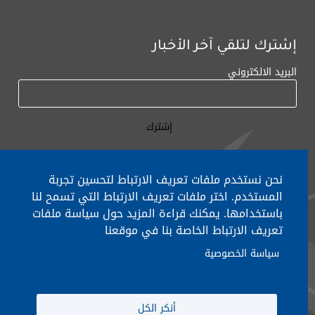
إشترك لتلقي آخر الأخبار
البريد الالكتروني
نحن نستخدم ملفات تعريف الارتباط لتحسين تجربة
المستخدم. اختر ملفات تعريف الارتباط التي تسمح لنا
لأي إستفسار الإتصال على:
٠١/٧٧٢٠٠٠
باستخدامها. يمكنك قراءة المزيد حول سياسة ملفات
تعريف الارتباط الخاصة بنا في موقعنا
سياسة الخصوصية
جميع الحقوق محفوظة © 2026 , وزارة التربية والتعليم العالي، لبنان.
انشأ من قبل
ICT
أنكر الكل