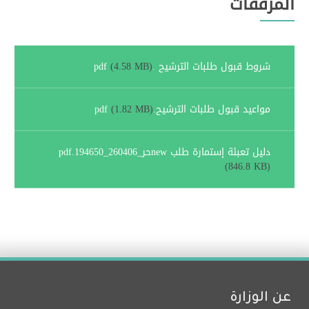
المرفقات
شروط قبول طلبات الترشيح .pdf
(4.58 MB)
مواعيد قبول طلبات الترشيح.pdf
(1.82 MB)
دليل تعبئة إستمارة طلب newحر_260406_194650.pdf
(846.8 KB)
عن الوزارة