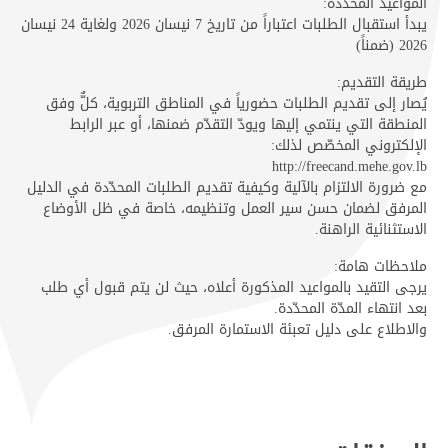
​المواعيد المحددة:
​يبدأ استقبال الطلبات اعتباراً من تاريخ 7 نيسان 2026​ ولغاية 24 نيسان
2026 (ضمناً)
​طريقة التقديم:
​يُصار إلى تقديم الطلبات حضورياً في المناطق التربوية، كلٌّ وفق
المنطقة التي ينتمي إليها ويودّ التقدّم ضمنها، أو عبر الرابط
الإلكتروني المخصّص لذلك:
http://freecand.mehe.gov.lb
مع ضرورة الالتزام بالآلية وكيفية تقديم الطلبات المحدّدة في الدليل
المرفق لضمان حسن سير العمل وتنظيمه، خاصة في ظل الأوضاع
الاستثنائية الراهنة.
​ملاحظات هامة:
​يرجى التقيد بالمواعيد المذكورة أعلاه، حيث لن يتم قبول أي طلب
بعد انتهاء المدّة المحدّدة.
والاطلاع على دليل تعبئة الاستمارة المرفق.