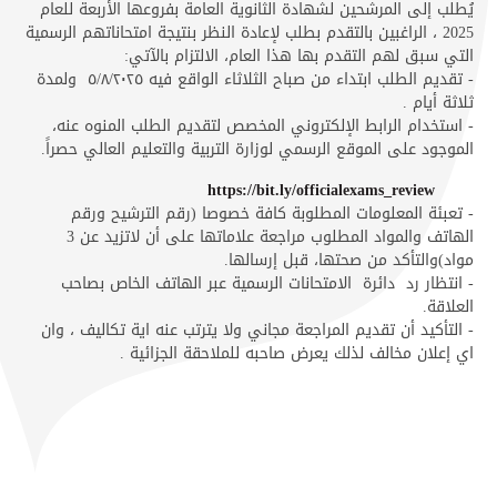
يُطلب إلى المرشحين لشهادة الثانوية العامة بفروعها الأربعة للعام
2025 ، الراغبين بالتقدم بطلب لإعادة النظر بنتيجة امتحاناتهم الرسمية
التي سبق لهم التقدم بها هذا العام، الالتزام بالآتي:
- تقديم الطلب ابتداء من صباح الثلاثاء الواقع فيه ٥/٨/٢٠٢٥ ولمدة
ثلاثة أيام .
- استخدام الرابط الإلكتروني المخصص لتقديم الطلب المنوه عنه،
الموجود على الموقع الرسمي لوزارة التربية والتعليم العالي حصراً.
https://bit.ly/officialexams_review
- تعبئة المعلومات المطلوبة كافة خصوصا (رقم الترشيح ورقم
الهاتف والمواد المطلوب مراجعة علاماتها على أن لاتزيد عن 3
مواد)والتأكد من صحتها، قبل إرسالها.
- انتظار رد دائرة الامتحانات الرسمية عبر الهاتف الخاص بصاحب
العلاقة.
- التأكيد أن تقديم المراجعة مجاني ولا يترتب عنه اية تكاليف ، وان
اي إعلان مخالف لذلك يعرض صاحبه للملاحقة الجزائية .