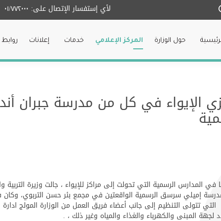
لأي إستفسار الإتصال على:
٠١/٧٧٢٠٠٠
لرئيسية
حول الوزارة
المركز الإعلامي
خدمات
إعلانات
روابط 
زي الإيواء في كل من مدرسة جبران أند
مية
تيا في المدارس الرسمية التي تحولت إلى مراكز للإيواء ، جالت وزيرة التربية 
رسة إميلي سرسق الرسمية الواقعتين في مجمع بئر حسن التربوي، وكان في
لتي تتولى التنظيم إلى جانب أعضاء فريق العمل من الوزارة المولج ادارة 
اد لجهة المبنى والكهرباء والغذاء والمياه وغير ذلك ، .