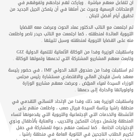
ان تتفاعل معهم مباشرة . وباركت لهم نجاحهم وتفوقهم في
الإمتحانات الرسمية وعبرت عن أملها في أن يتمكن الجيل الجديد من
تحقيق أيام أفضل للبنان .
ثم اجتمعت مع النائب الدكتور عماد الحوت وعرضت معه القضايا
التربوية العائدة لمنطقته ، كما اجتمعت مع النائب حيدر ناصر واطلعت
منه على القضايا التربوية لمنطقته وسبل تلبيتها .
واستقبلت الوزيرة وفدا من الوكالة الألمانية للتنمية الدولية GIZ
وتابعت معهم المشاريع المشتركة التي تدعمها وتمولها الوكالة .
ثم استقبلت وفدا من صندوق النقد الدولي IMF ، في حضور رئيسة
معهد باسل فليحان المالي والاقتصادي مستشارة رئيس مجلس
الوزراء السيدة لمياء المبيّض ، وعرضت معهم مشاريع الوزارة
واولوياتها والحاجة إلى دعمها .
واستقبلت الوزيرة بعد ذلك وفدا من الإتحاد النسائي التقدمي في
منطقة راشيا برئاسة السيدة فريال صعب ، واطلعت منهم على
الأنشطة والخدمات التي الإجتماعية والتربوية التي يقدمونها لنساء
المنطقة وتشمل دورات التمكين والتدريب ، والعناية بألأطفال وذوي
الإحتياجات الخاصة . كما تسلمت منهم دعوة للمشاركة في حفل
تكريم الطلاب الناجحين في الثانوية العامة في منطقة راشيا ،