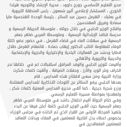
مدير التعليم الأساسي جورج داوود ، مديرة الإرشاد والتوجيه هيلدا
الخوري ، المستشار لإعلامي ألبير شمعون ، رئس المنطقة التربوية
في بعلبك - الهرمل حسين عبد الساتر ، رئيسة الوحدة الهندسية مايا
سماحة وفريق المهندسين .
وافتتح الوزير الحلبي في خلال جولته ، متوسطة الحريقة الرسمية و
مدرسة قنافذ الإبتدائية الرسمية ، ومتوسطة المربي ضاهر جعفر
الرسمية في سهلات الماء في قضاء الهرمل ، في حضور عضو كتلة
الوفاء للمقاومة النائب الدكتور إيهاب حمادة ، قائمقام الهرمل طلال
قطايا وحشد من الفعاليات البلدية والإختيارية والحزبية والإجتماعية
والدينية والتربوية والأهالي.
وأقيمت للوزير الحلبي والوفد المرافق استقبالات تم في خلالها نحر
الخراف ونثر الورد والأرز ، وحفلات الضيافة ، وألقيت كلمات شكرت
وزارة التربية ومن سعى لافتتاح هذه المدارس ، قام
بعدها الحلبي برفع الستائر عن اللوحات التذكارية للمدارس المفتتحة
وزرع شجرة حرجية ، كما ألقى مديرو المدارس المعنية كلمات شكر ،
وتعهدوا بمواصلة مسيرة التعليم الرسمي.
وفي ختام الجولة أقيم احتفال حاشد في متوسطة المربي ضاهر
جعفر الرسمية حيث ألقى الوزير الحلبي كلمة أعلن فيها عن البدء
بتنفيذ المرحلة الأولى من القرار الذي تم اتخاذه في مجلس الوزراء
بخصوص اعطاء بدل انتاجية للمعلمين في الملاك وبدلات التعاقد
للمعلمين المتعاقدين في