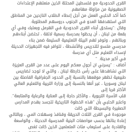
القرى الحدودية مع فلسطين المحتلة الذين منعتهم الإعتداءات
الصهيونية من مزاولة مهامهم.
كما أكد الحلبي العمل من أجل إعطاء الطلاب النازحين من المناطق
التي استهدفها العدو في الجنوب دروسهم المطلوبة.
وقال :"يستحق أبناء القرى الحدودية في الهرمل وبعلبك وفي أي
بقعة من لبنان ، أن يحظوا بمدرسة رسمية لائقة ، تحتضن أبناءهم
وبناتهم ، وتوفر لهم البيئة التعليمية السليمة ضمن بناء
مدرسي متسع للتدريس والأنشطة ، تتوافر فيه التجهيزات الحديثة
لإسداء التعليم مثل أي مدرسة
في أكبر مدينة. "
أضاف : "يسرني ان أجول معكم اليوم على عدد من القرى العزيزة
التي نشاهدها على رأس خارطة لبنان ، والتي لا توجد تضاريس
طبيعية تظهر موقعها بالنسبة إلى الحدود الجغرافية الفاصلة بين
لبنان وسوريا ، غير أنها بالنسبة إلى وزارة التربية والتعليم العالي
الأكثر قربا إلى
قلب الأسرة التربوية ، والأكثر حاجة إلى العناية والرعاية والمتابعة".
واعتبر الحلبي بأن "هذه الخطوة التاريخية تتجسد بهدم المدارس
الصغيرة والبسيطة التي كانت
موجودة في القرى الثلاث الحريقة وقنافذ وسهلات المي ، وبالتالي
إعادة بنائها بحسب مواصفات البنية المدرسية الحديثة ، والواسعة
والقادرة على استيعاب مئات المتعلمين الذين كانت تغص