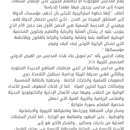
بهم المدارس الموجودة او تجعلهم مجبرين على الإنتقال مسافات
بعيدة إلى مدارس يجدون فيها مقعدا للدراسة".
أضاف :"إنها خطوة استراتيجية تتجلى بأن تذهب مؤسسات الدولة
إلى المناطق البعيدة عن المدن ، لكي تكرس احتضان الدولة لهم ،
ويقيني أن المدرسة الرسمية هي الحضن الأول بعد حضن الأم الذي
يتوجب عليه ان يشكل العناية والرعاية والتعليم وتكوين الشخصية
الوطنية المتألقة علما وثقافة وانفتاحا والتزاما بالقانون وبالأنظمة
التي تشكل الركيزة الأولى لبناء البلاد وقيام
مؤسساتها ".
ولفت الحلبي بأنه "تم تمويل بناء هذه المدارس من القرض الدولي
المخصص للتربية 2r2s
وهي مدارس يمكنها ان تلبي متطلبات المناهج الجديدة المطورة،
وبالتالي فهي صديقة للبيئة ودامجة تستقبل التلامذة ذوي
الصعوبات التعلمية والحاجات الخاصة ، ومجهزة بالطاقة الشمسية
وبإمكانات كبيرة لتخزين المياه . كما ان قاعات الصفوف تتسع للأعداد
الوافية من الطلاب وفيها غرف الأعمال الإدارية والتكنولوجيا الحديثة
والملاعب الرياضية والتربية الفنية التي تصقل
شخصية المتعلم بصورة متوازنة "
وشكر نواب المنطقة ووزراءها وفاعلياتها التربوية والاجتماعية
والوطنية ، على الجهود والمتابعة مع الوزارة ، كما أشكر السلطات
المحلية من بلديات ومخاتير ، والشكر الأكبر هو إلى
الأسرة التربوية في الوزارة والمنطقة التربوية في بعلبك الهرمل