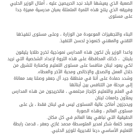
الصعبة الذي يعيشها البلد نجد الحريصين عليه ، أمثال الوزير الحلبي
وفريقه الذي ينتج هذه الثمرة المتمثلة بمبان مدرسية مميزة جدا
على مستوى
البناء والتجهيزات الموعودة من الوزارة ، وعلى مستوى تنفيذها
التقني والمهني كنموذج لحسن التنفيذ.
واعدا الوزير بأن تكون هذه المدارس نموذجية تخرج طلابا يليقون
بلبنان ، كذلك المحافظة على هذه الثروة لإعداد الشخصية التي نريد
لكي يعود لبنان منافسا على مستوى التعليم وكمنارة للشرق من
خلال العمل والصدق والإخالص ومحبة الآخر والعطاء.
وشدد حمادة على أننا في منطقة جرد آل جعفر وصلنا بعد معاناة
إلى مرحلة من التنافس بين أبنائها
في العلم والتعليم كإنجاز مجتمعي ، فالخريجون من هذه المدارس
يملأون جامعات لبنان
ويحجزون أماكن عالية المستوى ليس في لبنان فقط ، بل على
مستوى العالم ، وهذه الصورة
الحقيقية التي نباهي بها العالم في كل مكان.
وبعد كلمة شكر لمدير المتوسطة محمد غازي جعفر ، قدمت رابطة
التعليم الأساسي درعا تقديرية للوزير الحلبي.