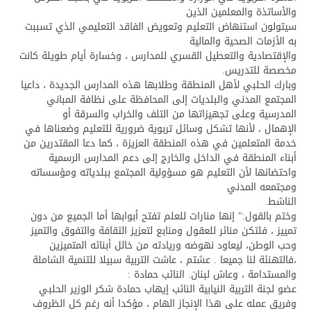
والأساتذة والمعلمين الذين
سيتولون استنهاض التعليم وتعويض الفاقد التعليمي الذي تسببت
به الأزمات الصحية والمالية
والإقتصادية والتعطيل القسري للمدارس ، وخسارة أيام طويلة كانت
مخصصة للتدريس.
وبارك الحلبي لأهل المنطقة وطلابها هذه المدارس الجديدة ، داعيا
المجتمع المدني والبلديات إلى المحافظة على نظافة المباني
المدرسية وعلى تجهيزاتها من التلف والخراب والسرقة أو
الإهمال ، لأنها تشكل وسائل تربوية ضرورية للتعليم وضعناها في
خدمة المتعلمين في هذه المنطقة العزيزة ، كما دعا المقتدرين من
أبناء المنطقة في الداخل والخارج إلى دعم المدارس الرسمية
واحتضانها لأن التعليم هو مسؤولية المجتمع ببلدياته ومؤسساته
ومجتمعه المدني
الناشط.
وختم بالقول:" إنها منارات للعلم تفتح أبوابها أما الجميع من دون
تمييز ، فلتكن منائر للعقول ومنابع لتعزيز الثقافة والتفوق والتميز
وحب الوطن، ليعاود نهوضه وريادته من خالل أبنائه المتميزين
،فالتهنئة لنا جميعا . عشتم ، عاشت التربية سبيلا للتنمية الشاملة
والمستدامة ، وعاش لبنان. النائب حمادة :
عضو لجنة التربية النيابية النائب إيهاب حمادة شكر الوزير الحلبي
وفريق عمله على هذا الإنجاز الهام ، مؤكدا أنه رغم كل الظروف