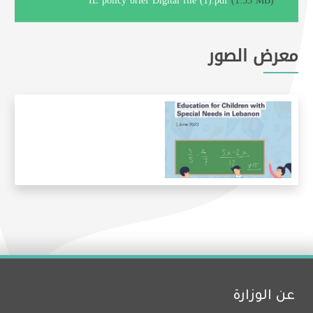
IE policy brief Digital file (1).pdf
(1.53 MB)
معرض الصور
عن الوزارة