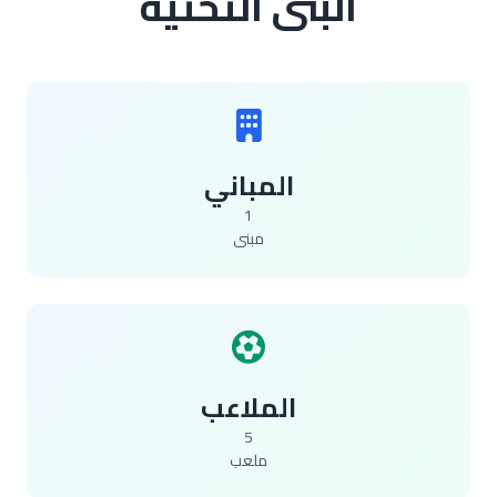
البنى التحتية
المباني
1
مبنى
الملاعب
5
ملعب