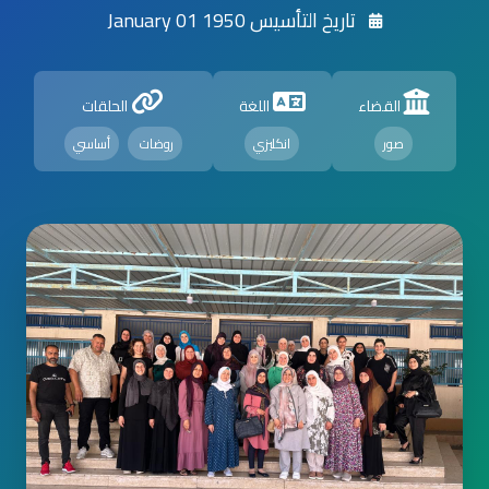
تاريخ التأسيس 1950 January 01
القضاء
اللغة
الحلقات
صور
انكليزي
روضات
أساسي