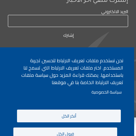
إشترك لتلقي آخر الأخبار
البريد الالكتروني
نحن نستخدم ملفات تعريف الارتباط لتحسين تجربة
لأي إستفسار الإتصال على:
٠١/٧٧٢٠٠٠
المستخدم. اختر ملفات تعريف الارتباط التي تسمح لنا
باستخدامها. يمكنك قراءة المزيد حول سياسة ملفات
تعريف الارتباط الخاصة بنا في موقعنا
جميع الحقوق محفوظة © 2026 , وزارة التربية والتعليم العالي، لبنان.
سياسة الخصوصية
انشأ من قبل
ICT
أنكر الكل
قبول الكل