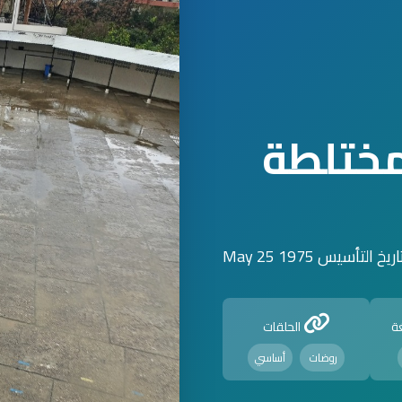
لمختلطة
اريخ التأسيس 1975 May 25
ة
الحلقات
روضات
أساسي