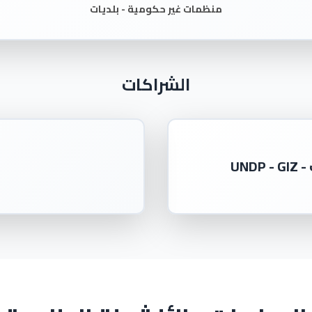
منظمات غير حكومية - بلديات
الشراكات
UN