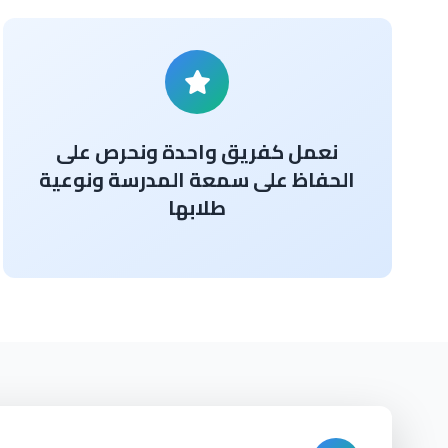
نعمل كفريق واحدة ونحرص على
الحفاظ على سمعة المدرسة ونوعية
طلابها