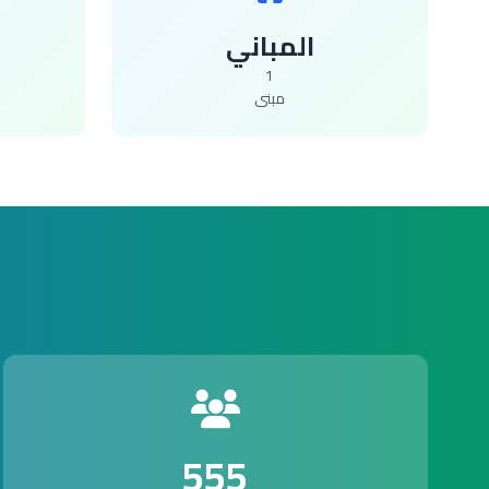
المباني
1
مبنى
555