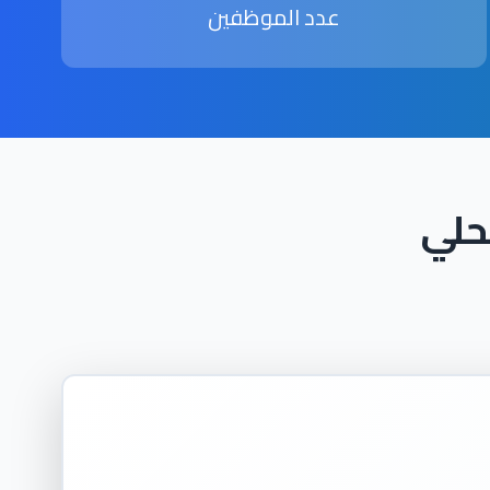
عدد الموظفين
حلي