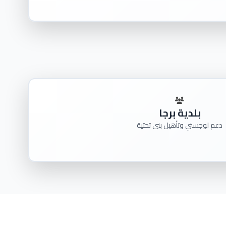
بلدية برجا
دعم لوجستي وتأهيل بنى تحتية