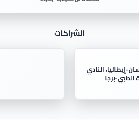
الشراكات
ان-إيطاليا، النادي
ة الطبي-برجا