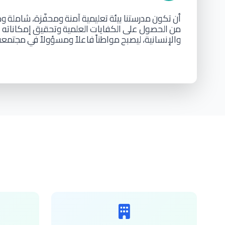
أن
تكون
مدرستنا
بيئة
تعليمية
آمنة
ومحفّزة،
شاملة
وم
من
الحصول
على
الكفايات
العلمية
وتحقيق
إمكاناته
ا
والإنسانية،
ليصبح
مواطناً
فاعلاً
ومسؤولاً
في
مجتمعه