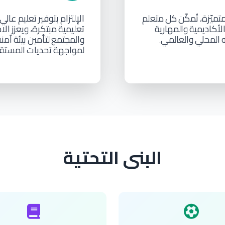
تميّزة،
تُمكّن
كل
متعلم
الإلتزام
بتوفير
تعليم
عالي
لأكاديمية
والمهارية
تعليمية
مبتكرة،
ويعزز
الا
المحلي
والعالمي
والمجتمع
لتأمين
بيئة
آمنة
.
لمواجهة
تحديات
المستق
البنى التحتية