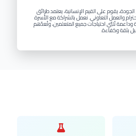
الجودة،
يقوم
على
القيم
الإنسانية،
يعتمد
طرائق
حترام
والعمل
التعاوني
نعمل
بالشراكة
مع
الأسرة
.
وداعمة
تُلبّي
احتياجات
جميع
المتعلمين،
وتُعدّهم
بل
بثقة
وكفاءة
.