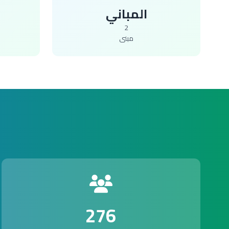
المباني
2
مبنى
276