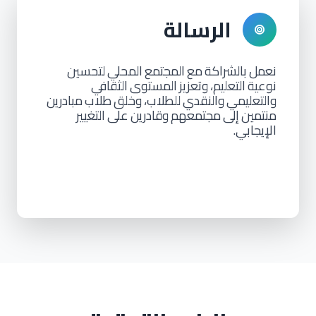
الرسالة
نعمل
بالشراكة
مع
المجتمع
المحلي
لتحسين
نوعية
التعليم،
وتعزيز
المستوى
الثقافي
والتعليمي
والنقدي
للطلاب،
وخلق
طلاب
مبادرين
منتمين
إلى
مجتمعهم
وقادرين
على
التغيير
الإيجابي.