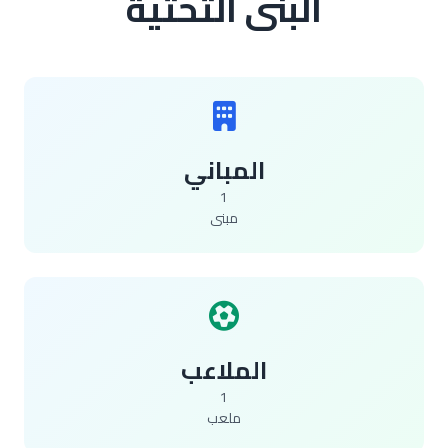
البنى التحتية
المباني
1
مبنى
الملاعب
1
ملعب