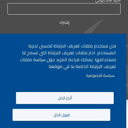
نحن نستخدم ملفات تعريف الارتباط لتحسين تجربة
لأي إستفسار الإتصال على:
٠١/٧٧٢٠٠٠
المستخدم. اختر ملفات تعريف الارتباط التي تسمح لنا
باستخدامها. يمكنك قراءة المزيد حول سياسة ملفات
تعريف الارتباط الخاصة بنا في موقعنا
جميع الحقوق محفوظة © 2026 , وزارة التربية والتعليم العالي، لبنان.
سياسة الخصوصية
انشأ من قبل
ICT
أنكر الكل
قبول الكل