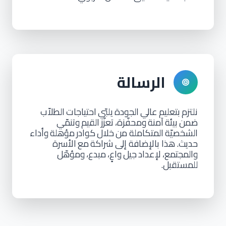
الرسالة
نلتزم
بتعليم
عالي
الجودة
يلبّي
احتياجات
الطلاّب
ضمن
بيئة
آمنة
ومحفّزة،
تعزّز
القيم
وتنمّي
الشخصيّة
المتكاملة من
خلال
كوادر
مؤهلة
وأداء
حديث. هذا بالإضافة إلى شراكة
مع
الأسرة
والمجتمع،
لإعداد
جيل
واعٍ،
مبدع،
ومؤهّل
للمستقبل.