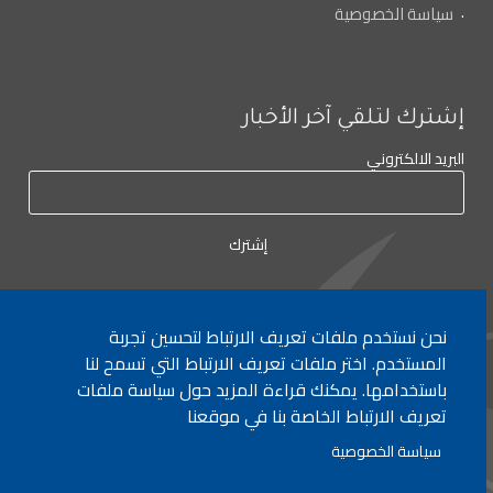
سياسة الخصوصية
إشترك لتلقي آخر الأخبار
البريد الالكتروني
نحن نستخدم ملفات تعريف الارتباط لتحسين تجربة
لأي إستفسار الإتصال على:
٠١/٧٧٢٠٠٠
المستخدم. اختر ملفات تعريف الارتباط التي تسمح لنا
باستخدامها. يمكنك قراءة المزيد حول سياسة ملفات
تعريف الارتباط الخاصة بنا في موقعنا
جميع الحقوق محفوظة © 2026 , وزارة التربية والتعليم العالي، لبنان.
سياسة الخصوصية
انشأ من قبل
ICT