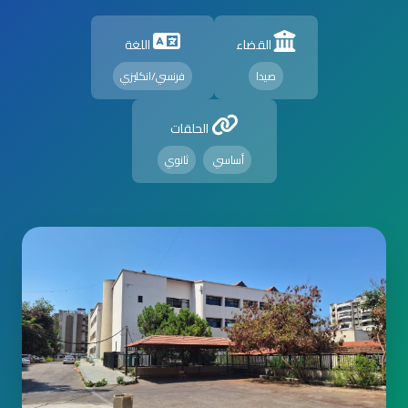
القضاء
اللغة
صيدا
فرنسي/انكليزي
الحلقات
أساسي
ثانوي