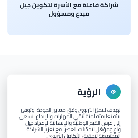
شراكة فاعلة مع الأسرة لتكوين جيل
مبدع ومسؤول
الرؤية
نهدف
للتميّز
التربوي
وفق
معايير
الجودة،
وتوفير
بيئة
تعليميّة
آمنة
تُنمّي
المهارات
والإبداع. نسعى
إلى
غرس
القيم
الوطنيّة
والإنسانيّة لإعداد
جيل
واعٍ
ومؤهّل
لتحدّيات العصر، مع تعزيز
الشّراكة
المجتمعيّة
لتحقيق
التّكامل
التّربوي.