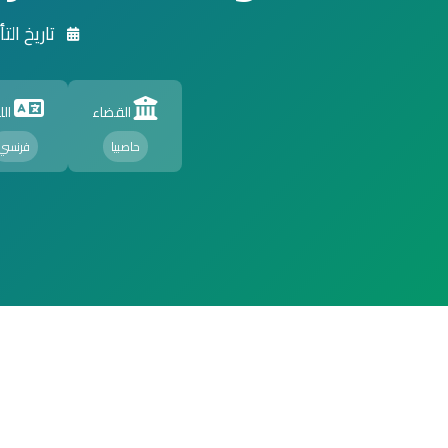
تاريخ التأسيس 989
القضاء
الل
حاصبيا
فرنسي