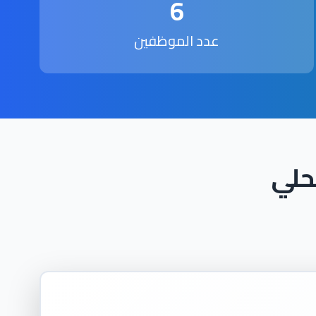
6
عدد الموظفين
حلي