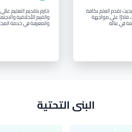
حيث
نقدم
العلم
بكافة
نلتزم
بتقديم
التعليم
عالي
،
قادرًا
على
مواجهة
والقيم
الأخلاقية
والاجتما
مة
في
بنائه
والمعرفة
في
خدمة
المج
.
البنى التحتية