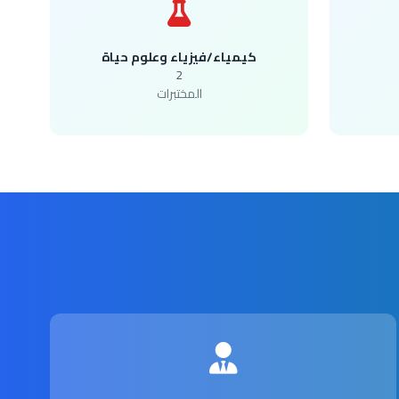
كيمياء/فيزياء وعلوم حياة
2
المختبرات