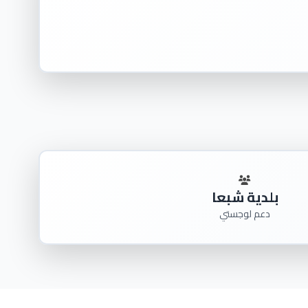
بلدية شبعا
دعم لوجستي