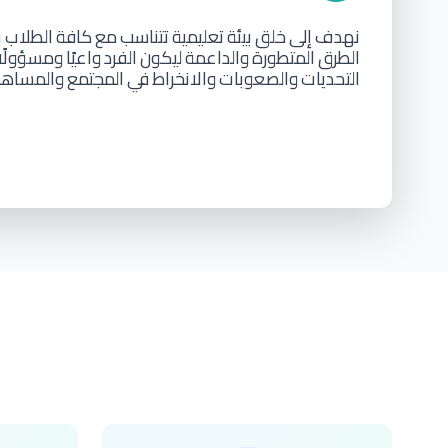
نهدف
إلى
خلق
بيئة
تعليمية
تتناسب
مع
كافة
الطلاب
ب
الطرق
المتطورة
والداعمة
ليكون
الفرد
واعيًا
ومسؤولًا
التحديات
والصعوبات
والانخراط
في
المجتمع
والمساه