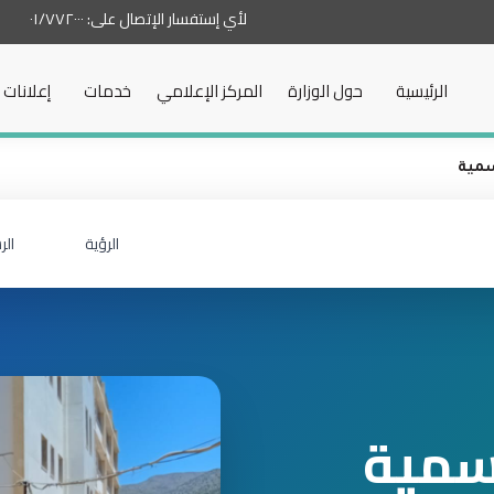
لأي إستفسار الإتصال على:
٠١/٧٧٢٠٠٠
الرئيسية
حول الوزارة
المركز الإعلامي
خدمات
إعلانات
سمية
الرؤية
الر
رسمية