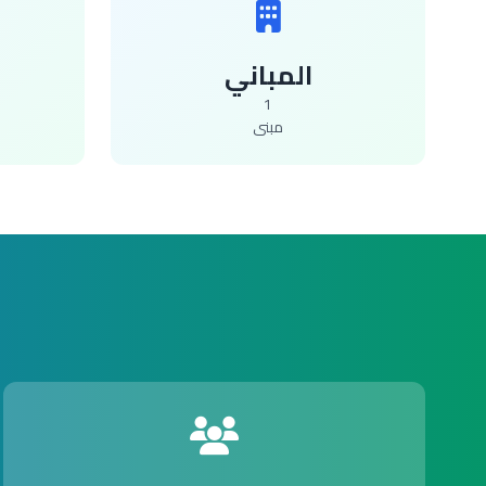
المباني
1
مبنى