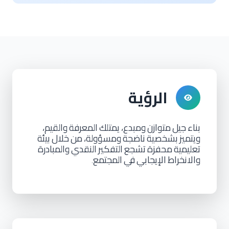
الرؤية
بناء
جيل
متوازن
ومبدع،
يمتلك
المعرفة
والقيم،
ويتميز
بشخصية
ناضجة
ومسؤولة،
من
خلال
بيئة
تعليمية
محفزة
تشجع
التفكير
النقدي
والمبادرة
والانخراط
الإيجابي
في
المجتمع
.