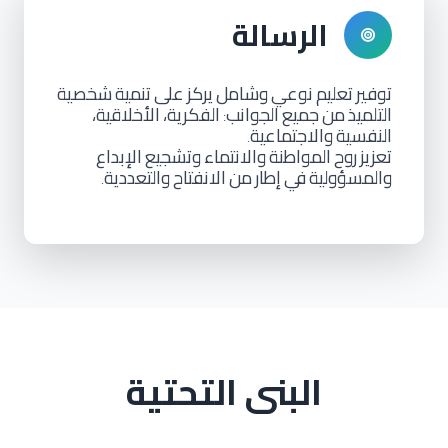
الرسالة
توفير
تعليم
نوعي
وشامل
يركز
على
تنمية
شخصية
التلميذ
من
جميع
الجوانب
الفكرية،
الأخلاقية،
:
النفسية
والاجتماعية
.
تعزيز
روح
المواطنة
والانتماء
وتشجيع
الإبداع
والمسؤولية
في
إطار
من
الانفتاح
والتعددية
.
البنى التحتية