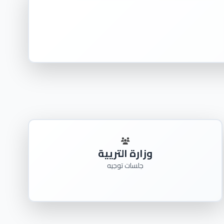
وزارة التريية
جلسات توجيه