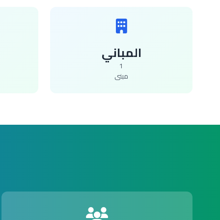
المباني
1
مبنى