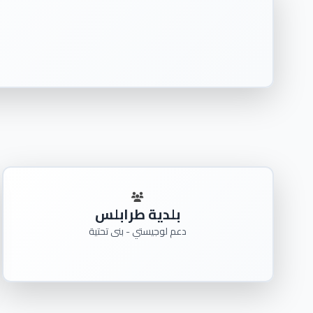
بلدية طرابلس
دعم لوجيستي - بنى تحتية