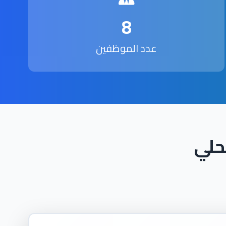
8
عدد الموظفين
حلي