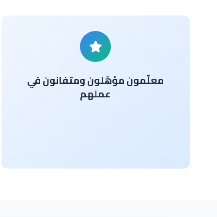
معلّمون مؤهّلون ومتفانون في
عملهم