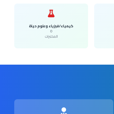
كيمياء/فيزياء وعلوم حياة
0
المختبرات