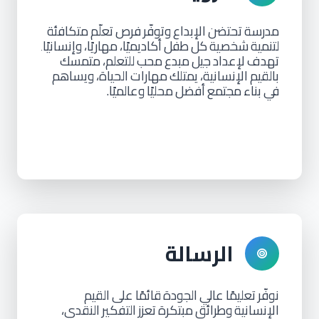
مدرسة
تحتضن
الإبداع
وتوفّر
فرص
تعلّم
متكافئة
لتنمية
شخصية
كل
طفل
أكاديميًا،
مهاريًا،
وإنسانيًا
.
تهدف
لإعداد
جيل
مبدع
محب
للتعلم،
متمسك
بالقيم
الإنسانية،
يمتلك
مهارات
الحياة،
ويساهم
في
بناء
مجتمع
أفضل
محليًا
وعالميًا.
الرسالة
نوفّر
تعليمًا
عالي
الجودة
قائمًا
على
القيم
الإنسانية
وطرائق
مبتكرة
تعزز
التفكير
النقدي،