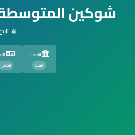
شوكين المتوسطة 
تاريخ الت
القضاء
اللغ
النبطية
انكليزي