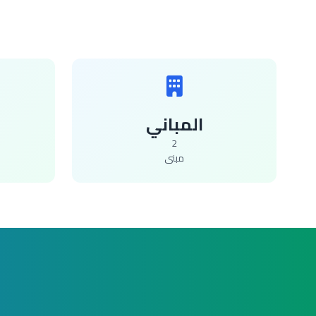
المباني
2
مبنى