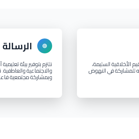
الرسالة
يم
الأخلاقية
السليمة،
نلتزم
بتوفير
بيئة
تعليمية
آ
ه
للمشاركة
في
النهوض
والاجتماعية
والعاطفية
ن
.
وبمشاركة
مجتمعية
فاعل