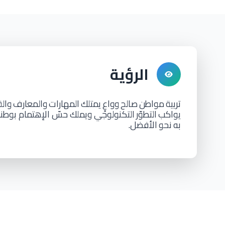
الرؤية
تربية
مواطن
صالح
وواعٍ
يمتلك
المهارات
والمعارف
والق
يواكب
التطوّر
التكنولوجي ويملك حسّ الإهتمام بوطن
به
نحو
الأفضل.