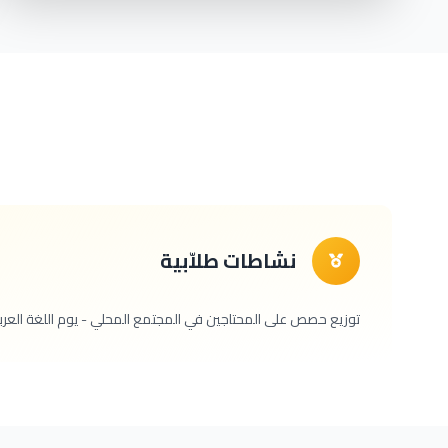
نشاطات طلاّبية
توزيع حصص على المحتاجين في المجتمع المحلي - يوم اللغة العربية - English Day - Math Day - يوم رياضي - Science fair- احتفالا