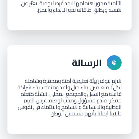
التلميذ
محور
اهتمامها
ليجد
فرصا
يومية
ليعبّر
عن
نفسه ويطلق
طاقاته
نحو
الابداع
والتميّز
.
الرسالة
نلتزم
بتوفير
بيئة
تعليمية
آمنة
ومحفزة
وشاملة
لكل
المتعلمين
لبناء
جيل
واعد
ومثقف
بناء
شراكة
.
فاعلة
مع
الاهل
والمجتمع
المحلي
تنشئة
متعلم
.
مفكر،
مبدع
مسؤول
ومحب
لوطنه
غرس
القيم
.
الوطنية
والانسانية
والتسامح
والانتماء
في
نفوس
طلابنا
ايمانا
بأنهم
مستقبل
الوطن
.