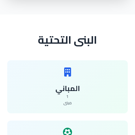
البنى التحتية
المباني
1
مبنى