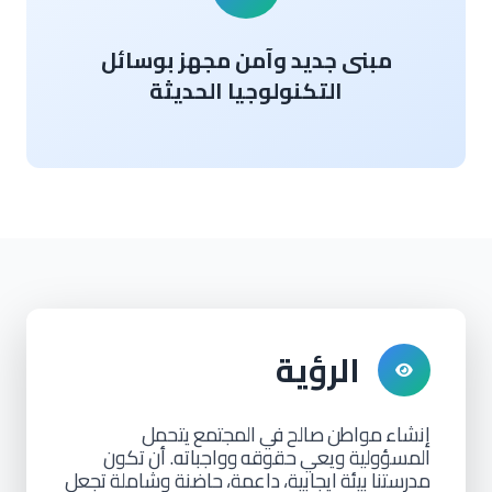
مبنى جديد وآمن مجهز بوسائل
التكنولوجيا الحديثة
الرؤية
إنشاء
مواطن
صالح
في
المجتمع
يتحمل
المسؤولية ويعي
حقوقه
وواجباته. أن
تكون
مدرستنا
بيئة
ايجابية،
داعمة،
حاضنة وشاملة
تجعل