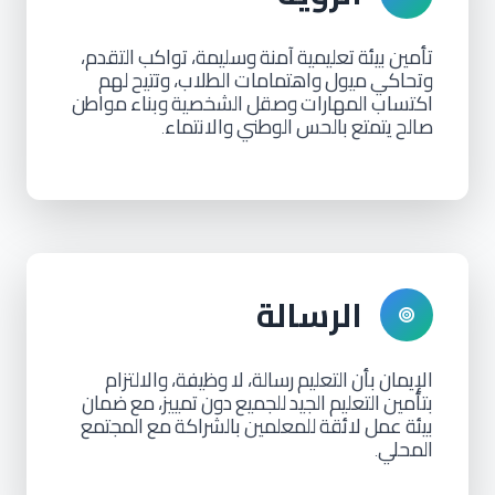
تأمين
بيئة
تعليمية
آمنة
وسليمة،
تواكب
التقدم،
وتحاكي
ميول
واهتمامات
الطلاب،
وتتيح
لهم
اكتساب
المهارات
وصقل
الشخصية
وبناء
مواطن
صالح
يتمتع
بالحس
الوطني
والانتماء
.
الرسالة
الإيمان
بأن
التعليم
رسالة،
لا
وظيفة،
والالتزام
بتأمين
التعليم
الجيد
للجميع
دون
تمييز،
مع
ضمان
بيئة
عمل
لائقة
للمعلمين
بالشراكة
مع
المجتمع
المحلي
.