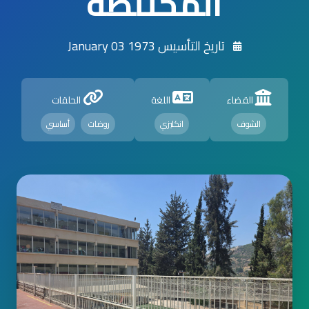
المختلطة
تاريخ التأسيس 1973 January 03
القضاء
اللغة
الحلقات
الشوف
انكليزي
روضات
أساسي