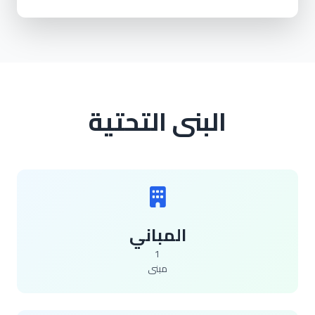
البنى التحتية
المباني
1
مبنى