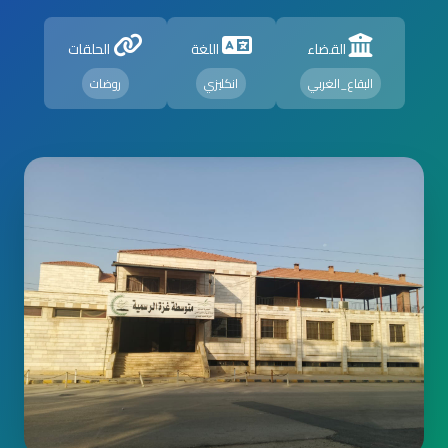
القضاء
اللغة
الحلقات
البقاع_الغربي
انكليزي
روضات