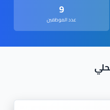
9
عدد الموظفين
حلي