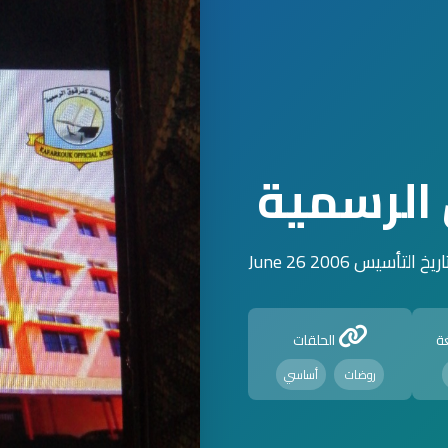
لرسمية
اريخ التأسيس 2006 June 26
ة
الحلقات
روضات
أساسي