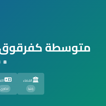
متوسطة كفرقوق ا
ت
القضاء
اللغ
راشيا
انكليزي