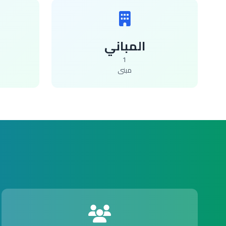
المباني
1
مبنى