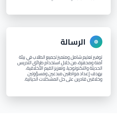
الرسالة
توفير
تعليم
شامل
ومتميز
لجميع
الطلاب
في
بيئة
آمنة
ومحفزة،
من
خلال
استخدام
طرائق
التدريس
الحديثة
والتكنولوجيا،
وتعزيز
القيم
الأخلاقية،
بهدف
إعداد
مواطنين
مبدعين
ومسؤولين
وخلاقين
قادرين
على
حل
المشكلات
الحياتية.