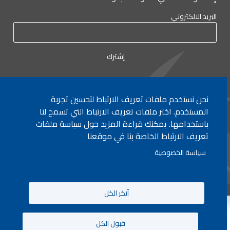
البريد الالكتروني
نحن نستخدم ملفات تعريف الارتباط لتحسين تجربة
لأي إستفسار الإتصال على:
٠١/٧٧٢٠٠٠
المستخدم. اختر ملفات تعريف الارتباط التي تسمح لنا
باستخدامها. يمكنك قراءة المزيد حول سياسة ملفات
تعريف الارتباط الخاصة بنا في موقعنا
جميع الحقوق محفوظة © 2026 , وزارة التربية والتعليم العالي، لبنان.
سياسة الخصوصية
انشأ من قبل
ICT
أنكر الكل
قبول الكل