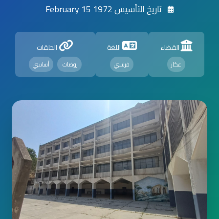
تاريخ التأسيس 1972 February 15
القضاء
اللغة
الحلقات
عكار
فرنسي
روضات
أساسي