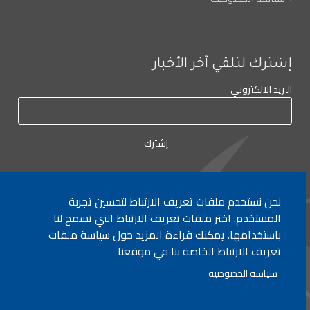
إشترك لتلقي آخر الأخبار
البريد الالكتروني
نحن نستخدم ملفات تعريف الارتباط لتحسين تجربة
لأي إستفسار الإتصال على:
٠١/٧٧٢٠٠٠
المستخدم. اختر ملفات تعريف الارتباط التي تسمح لنا
باستخدامها. يمكنك قراءة المزيد حول سياسة ملفات
تعريف الارتباط الخاصة بنا في موقعنا
جميع الحقوق محفوظة © 2026 , وزارة التربية والتعليم العالي، لبنان.
سياسة الخصوصية
انشأ من قبل
ICT