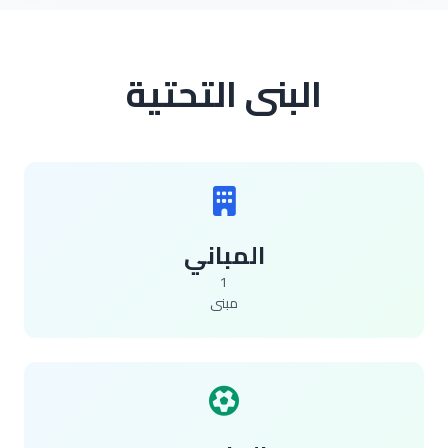
البنى التحتية
المباني
1
مبنى