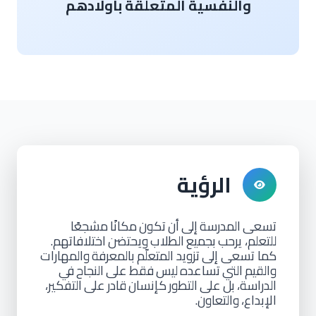
والنفسية المتعلقة بأولادهم
الرؤية
تسعى
المدرسة
إلى
أن
تكون
مكانًا
مشجعًا
للتعلم، يرحب
بجميع
الطلاب
ويحتضن
اختلافاتهم.
كما تسعى إلى
تزويد المتعلّم
بالمعرفة
والمهارات
والقيم
التي
تساعده
ليس
فقط
على
النجاح
في
الدراسة،
بل
على
التطور
كإنسان
قادر
على
التفكير،
الإبداع،
والتعاون.