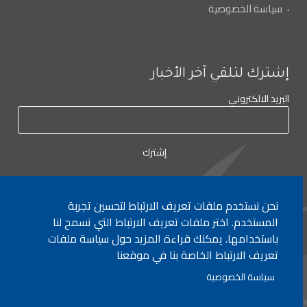
سياسة الخصوصية
إشترك لتلقي آخر الأخبار
البريد الالكتروني
نحن نستخدم ملفات تعريف الارتباط لتحسين تجربة
المستخدم. اختر ملفات تعريف الارتباط التي تسمح لنا
لأي إستفسار الإتصال على:
٠١/٧٧٢٠٠٠
باستخدامها. يمكنك قراءة المزيد حول سياسة ملفات
تعريف الارتباط الخاصة بنا في موقعنا
جميع الحقوق محفوظة © 2026 , وزارة التربية والتعليم العالي، لبنان.
سياسة الخصوصية
انشأ من قبل
ICT