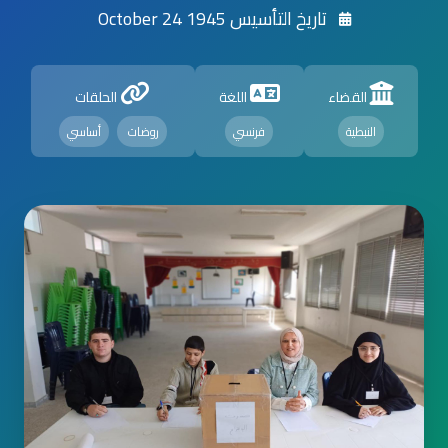
تاريخ التأسيس 1945 October 24
القضاء
اللغة
الحلقات
النبطية
فرنسي
روضات
أساسي