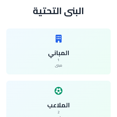
البنى التحتية
المباني
1
مبنى
الملاعب
2