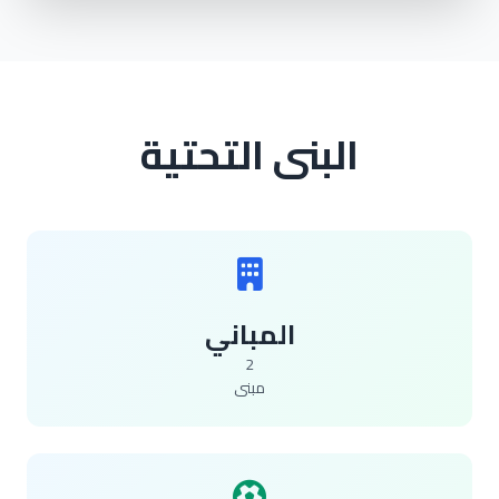
البنى التحتية
المباني
2
مبنى