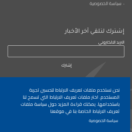
سياسة الخصوصية
إشترك لتلقي آخر الأخبار
البريد الالكتروني
نحن نستخدم ملفات تعريف الارتباط لتحسين تجربة
لأي إستفسار الإتصال على:
٠١/٧٧٢٠٠٠
المستخدم. اختر ملفات تعريف الارتباط التي تسمح لنا
باستخدامها. يمكنك قراءة المزيد حول سياسة ملفات
تعريف الارتباط الخاصة بنا في موقعنا
جميع الحقوق محفوظة © 2026 , وزارة التربية والتعليم العالي، لبنان.
سياسة الخصوصية
انشأ من قبل
ICT