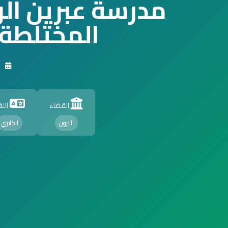
مدرسة عبرين ال
المختلطة
القضاء
اللغ
البترون
انكليزي