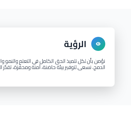
الرؤية
نؤمن
بأن
لكل
تلميذ الحق الكامل في
التعلم
والنمو
وال
الدمج،
نسعى
لتوفير
بيئة حاضنة،
آمنة
ومحفّزة،
تقدّر
ا