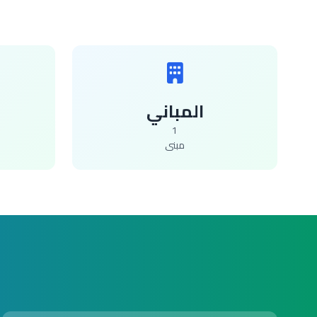
المباني
1
مبنى