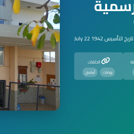
رسمية
تاريخ التأسيس 1942 July 22
ة
الحلقات
روضات
أساسي