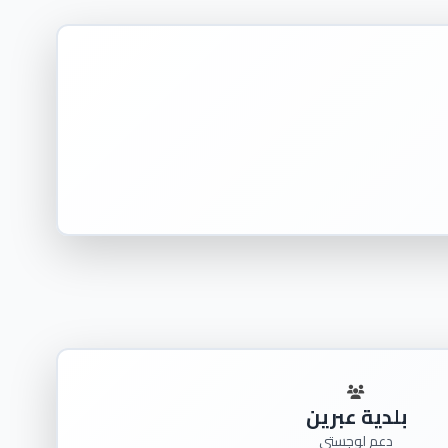
بلدية عبرين
دعم لوجستي