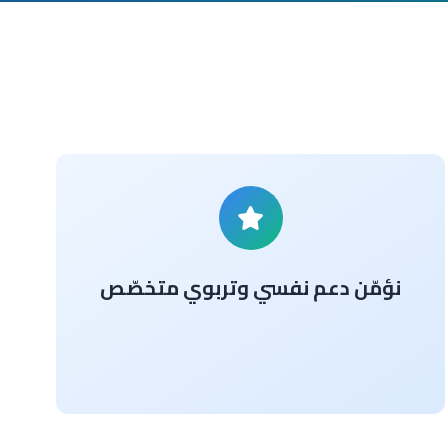
نؤمّن دعم نفسي وتربوي متخصّص