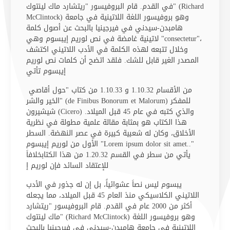
في القدم. قام البروفيسور "ريتشارد ماك لينتوك" (Richard
McClintock) وهو بروفيسور اللغة اللاتينية في جامعة
هامبدن-سيدني في فيرجينيا بالبحث عن أصول كلمة
لاتينية غامضة في نص لوريم إيبسوم وهي "consectetur"،
وخلال تتبعه لهذه الكلمة في الأدب اللاتيني اكتشف
المصدر الغير قابل للشك. فلقد اتضح أن كلمات نص لوريم
إيبسوم تأتي
من الأقسام 1.10.32 و 1.10.33 من كتاب "حول أقاصي
الخير والشر" (de Finibus Bonorum et Malorum) للمفكر
شيشيرون (Cicero) والذي كتبه في عام 45 قبل الميلاد.
هذا الكتاب هو بمثابة مقالة علمية مطولة في نظرية
الأخلاق، وكان له شعبية كبيرة في عصر النهضة. السطر
الأول من لوريم إيبسوم "Lorem ipsum dolor sit amet.."
يأتي من سطر في القسم 1.20.32 من هذا الكتابخلافاَ
للإعتقاد السائد فإن لوريم إ
يبسوم ليس نصاَ عشوائياً، بل إن له جذور في الأدب
اللاتيني الكلاسيكي منذ العام 45 قبل الميلاد، مما يجعله
أكثر من 2000 عام في القدم. قام البروفيسور "ريتشارد
ماك لينتوك" (Richard McClintock) وهو بروفيسور اللغة
اللاتينية في جامعة هامبدن-سيدني في فيرجينيا بالبحث