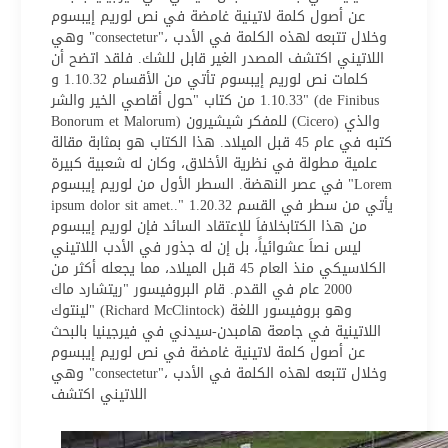
عن أصول كلمة لاتينية غامضة في نص لوريم إيبسوم
وهي "consectetur"، وخلال تتبعه لهذه الكلمة في الأدب
اللاتيني اكتشف المصدر الغير قابل للشك. فلقد اتضح أن
كلمات نص لوريم إيبسوم تأتي من الأقسام 1.10.32 و
1.10.33 من كتاب "حول أقاصي الخير والشر" (de Finibus
Bonorum et Malorum) للمفكر شيشيرون (Cicero) والذي
كتبه في عام 45 قبل الميلاد. هذا الكتاب هو بمثابة مقالة
علمية مطولة في نظرية الأخلاق، وكان له شعبية كبيرة
في عصر النهضة. السطر الأول من لوريم إيبسوم "Lorem
ipsum dolor sit amet.." يأتي من سطر في القسم 1.20.32
من هذا الكتابخلافاَ للإعتقاد السائد فإن لوريم إيبسوم
ليس نصاَ عشوائياً، بل إن له جذور في الأدب اللاتيني
الكلاسيكي منذ العام 45 قبل الميلاد، مما يجعله أكثر من
2000 عام في القدم. قام البروفيسور "ريتشارد ماك
لينتوك" (Richard McClintock) وهو بروفيسور اللغة
اللاتينية في جامعة هامبدن-سيدني في فيرجينيا بالبحث
عن أصول كلمة لاتينية غامضة في نص لوريم إيبسوم
وهي "consectetur"، وخلال تتبعه لهذه الكلمة في الأدب
اللاتيني اكتشف