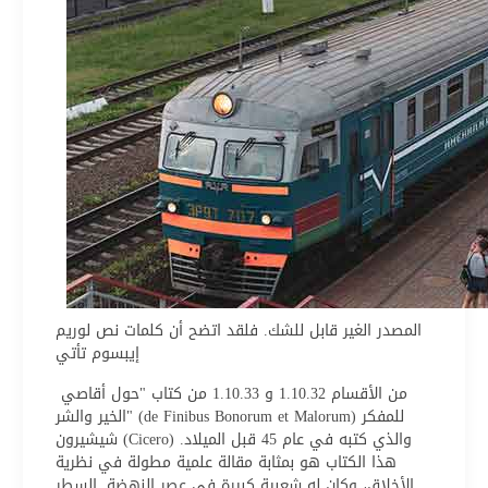
المصدر الغير قابل للشك. فلقد اتضح أن كلمات نص لوريم
إيبسوم تأتي
من الأقسام 1.10.32 و 1.10.33 من كتاب "حول أقاصي
الخير والشر" (de Finibus Bonorum et Malorum) للمفكر
شيشيرون (Cicero) والذي كتبه في عام 45 قبل الميلاد.
هذا الكتاب هو بمثابة مقالة علمية مطولة في نظرية
الأخلاق، وكان له شعبية كبيرة في عصر النهضة. السطر