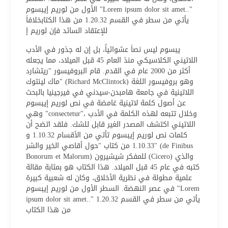
الأول من لوريم إيبسوم "Lorem ipsum dolor sit amet.."
يأتي من سطر في القسم 1.20.32 من هذا الكتابخلافاَ
للإعتقاد السائد فإن لوريم إ
يبسوم ليس نصاَ عشوائياً، بل إن له جذور في الأدب
اللاتيني الكلاسيكي منذ العام 45 قبل الميلاد، مما يجعله
أكثر من 2000 عام في القدم. قام البروفيسور "ريتشارد
ماك لينتوك" (Richard McClintock) وهو بروفيسور اللغة
اللاتينية في جامعة هامبدن-سيدني في فيرجينيا بالبحث
عن أصول كلمة لاتينية غامضة في نص لوريم إيبسوم
وهي "consectetur"، وخلال تتبعه لهذه الكلمة في الأدب
اللاتيني اكتشف المصدر الغير قابل للشك. فلقد اتضح أن
كلمات نص لوريم إيبسوم تأتي من الأقسام 1.10.32 و
1.10.33 من كتاب "حول أقاصي الخير والشر" (de Finibus
Bonorum et Malorum) للمفكر شيشيرون (Cicero) والذي
كتبه في عام 45 قبل الميلاد. هذا الكتاب هو بمثابة مقالة
علمية مطولة في نظرية الأخلاق، وكان له شعبية كبيرة
في عصر النهضة. السطر الأول من لوريم إيبسوم "Lorem
ipsum dolor sit amet.." يأتي من سطر في القسم 1.20.32
من هذا الكتاب