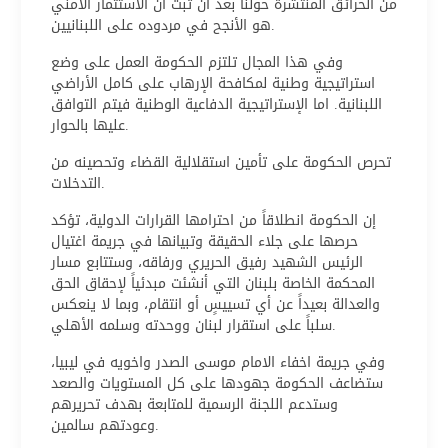
من الحرائق المنتشرة حولنا بعد أن ثبت أن الاستثمار الأمني
هو الأنجح في مردوده على اللبنانيين.
وفي هذا المجال تلتزم الحكومة العمل على وضع
استراتيجية وطنية لمكافحة الإرهاب على كامل الأراضي
اللبنانية. اما الإستراتيجية الدفاعية الوطنية فيتم التوافق
عليها بالحوار.
تحرص الحكومة على تأمين استقلالية القضاء وتحصينه من
التدخلات.
إن الحكومة انطلاقاً من احترامها القرارات الدولية، تؤكد
حرصها على جلاء الحقيقة وتبيانها في جريمة اغتيال
الرئيس الشهيد رفيق الحريري ورفاقه، وستتابع مسار
المحكمة الخاصة بلبنان التي أنشئت مبدئياً لإحقاق الحق
والعدالة بعيداً عن أي تسييسٍ أو انتقام، وبما لا ينعكس
سلباً على استقرار لبنان ووحدته وسلمه الأهلي.
وفي جريمة اخفاء الامام موسى الصدر واخويه في ليبيا،
ستضاعف الحكومة جهودها على كل المستويات والصعد
وستدعم اللجنة الرسمية للمتابعة بهدف تحريرهم
وعودتهم سالمين.