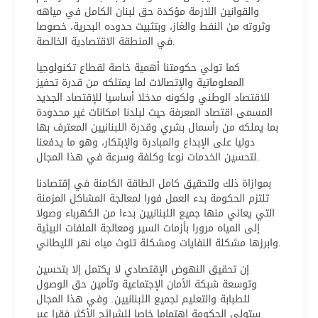
والقوانين اللازمة مؤكدة حق لبنان الكامل في مياهه
وثروته من النفط والغاز، وبتثبيت حدوده البحرية، خصوصا
في المنطقة الاقتصادية الخالصة.
كما تولي حكومتنا أهمية خاصة لقطاع تكنولوجيا
المعلوماتية والإتصالات لما يمتلكه من قدرة تحفيز
للاقتصاد الوطني ولكونه مدخلا أساسيا للإقتصاد الجديد
المسمى اقتصاد المعرفة حيث لبلدنا امكانات غير محدودة
بما يملكه من رأسمال بشري وقدرة اللبنانيين المعترف بها
دوليا على الإبداع والمبادرة والإبتكار، وهو ما يدفعنا
لتحسين الخدمات نوعا وكلفة وسرعة في هذا المجال.
بموازاة ذلك ولتحقيق كامل الطاقة الكامنة في إقتصادنا
تلتزم الحكومة بدء العمل فورا لمعالجة المشاكل المزمنة
التي يعاني منها جميع اللبنانيين بدءا من الكهرباء وصولا
إلى المياه مرورا بأزمات السير ومعالجة الملفات البيئية
وابرزها مشكلة النفايات ومشكلة تلوث مياه نهر الليطاني.
إن تحقيق النهوض الإقتصادي لا يكتمل إلا بتحسين
وتوسعة شبكة الأمان الإجتماعية وتأمين حق الوصول
للطبابة والتعليم لجميع اللبنانيين. وفي هذا المجال
ستولي الحكومة اهتماما خاصا للشرائح الأكثر فقرا عبر