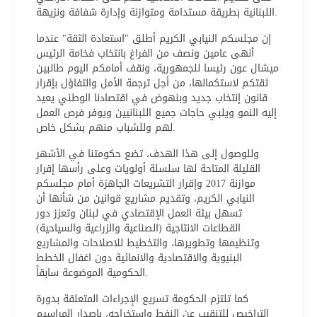
اللبنانية بطريقة مستدامة ومتوازنة وإدارة شفافة ونزيهة.
إن مجلسكم النيابي الكريم أطلق "استعادة الثقة" عندما
أنهى عامين ونصف من الفراغ بانتخاب فخامة الرئيس
ميشال عون رئيسا للجمهورية، ونقف أمامكم اليوم طالبين
ثقتكم لاستكمالها، من أجل ترجمة الأمل والتفاؤل بإقرار
قانون إنتخاب جديد وبنهوض في اقتصادنا الوطني يعيد
إليه النمو ويلبي حاجات جميع اللبنانيين ويوفر فرص العمل
لهم وللشباب منهم بشكل خاص.
وللوصول إلى هذا الهدف، تضع حكومتنا في الأشهر
القليلة المتاحة لها سلسلة أولويات وعلى رأسها إقرار
موازنة 2017 وإقرار التشريعات الجاهزة أمام مجلسكم
النيابي الكريم، وتقديم مشاريع قوانين من شأنها أن
تسهل بيئة العمل الإقتصادي في لبنان وتعزز دور
القطاعات الانتاجية (الصناعية والزراعية والسياحية)
وتنظيمها وتطويرها، والتخطيط للاصلاحات والمشاريع
البنيوية والاقتصادية والانمائية دون اغفال الخطط
الحكومية الموضوعة سابقاً.
كما تلتزم الحكومة تسريع الإجراءات المتعلقة بدورة
التراخيص للتنقيب عن النفط واستخراجه، باصدار المراسيم