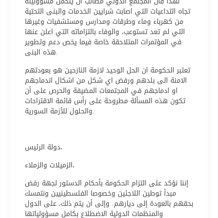
لهذا فان المجتمع الدولي مطالب ان يتحمل مسؤوليته
تجاه التداعيات التي اصابت شرايين الخدمات والبنى التحتية
من كهرباء وماء وطرقات ومدارس ومستشفيات وغيرها
التي لم تعد تستوعب، والوفاء بالتزاماته التي اعلن عنها
في المؤتمرات المتلاحقة خاصة فيما يخص دعم وتطوير
هذه البنى.
تعتبر الحكومة ان الحل الوحيد لازمة النازحين هو بعودتهم
الامنة الى بلدهم ورفض اي شكل من اشكال اندماجهم
او ادماجهم في المجتمعات المضيفة والحرص على أن
تكون هذه المسألة مطروحة على رأس قائمة الاقتراحات
والحلول للأزمة السورية.
دولة الرئيس،
الزميلات والزملاء،
إننا نؤكد على التزام الحكومة بأحكام الدستور لجهة رفض
مبدأ توطين اللاجئين وخصوصا الفلسطينيين ونتمسك
بحقهم بالعودة إلى ديارهم. وإلى أن يتم ذلك، على الدول
والمنظمات الدولية الاضطلاع بكامل مسؤولياتها