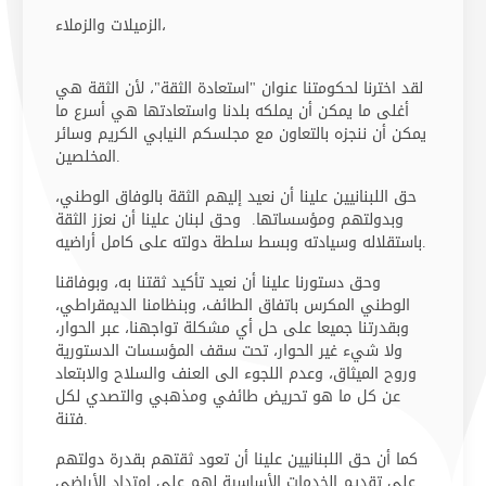
الزميلات والزملاء،
لقد اخترنا لحكومتنا عنوان "استعادة الثقة"، لأن الثقة هي
أغلى ما يمكن أن يملكه بلدنا واستعادتها هي أسرع ما
يمكن أن ننجزه بالتعاون مع مجلسكم النيابي الكريم وسائر
المخلصين.
حق اللبنانيين علينا أن نعيد إليهم الثقة بالوفاق الوطني،
وبدولتهم ومؤسساتها. وحق لبنان علينا أن نعزز الثقة
باستقلاله وسيادته وبسط سلطة دولته على كامل أراضيه.
وحق دستورنا علينا أن نعيد تأكيد ثقتنا به، وبوفاقنا
الوطني المكرس باتفاق الطائف، وبنظامنا الديمقراطي،
وبقدرتنا جميعا على حل أي مشكلة تواجهنا، عبر الحوار،
ولا شيء غير الحوار، تحت سقف المؤسسات الدستورية
وروح الميثاق، وعدم اللجوء الى العنف والسلاح والابتعاد
عن كل ما هو تحريض طائفي ومذهبي والتصدي لكل
فتنة.
كما أن حق اللبنانيين علينا أن تعود ثقتهم بقدرة دولتهم
على تقديم الخدمات الأساسية لهم على امتداد الأراضي