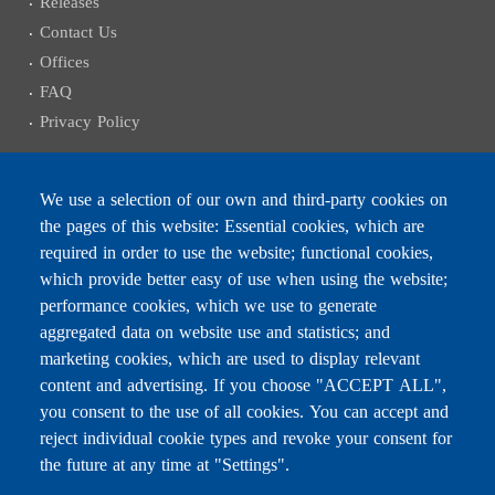
Releases
Contact Us
Offices
FAQ
Privacy Policy
We use a selection of our own and third-party cookies on
the pages of this website: Essential cookies, which are
Subscribe to receive the latest news
required in order to use the website; functional cookies,
Email
which provide better easy of use when using the website;
performance cookies, which we use to generate
aggregated data on website use and statistics; and
marketing cookies, which are used to display relevant
content and advertising. If you choose "ACCEPT ALL",
Leave this field blank
you consent to the use of all cookies. You can accept and
reject individual cookie types and revoke your consent for
the future at any time at "Settings".
For any inquiries, call:
01/772000