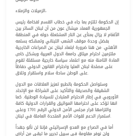
الزميلات والزملاء،
إن الحكومة تلتزم بما جاء في خطاب القسم لفخامة رئيس
الجمهورية العماد ميشال عون من أن لبنان السائر بين
الألغام لا يزال بمنأى عن النار المشتعلة حوله في المنطقة
بفضل وحدة موقف الشعب اللبناني وتمسّكه بسلمه
الأهلي. من هنا ضرورة ابتعاد لبنان عن الصراعات الخارجية
ملتزمين احترام ميثاق جامعة الدول العربية وبشكل خاص
المادة الثامنة منه مع اعتماد سياسة خارجية مستقلة تقوم
على مصلحة لبنان العليا واحترام القانون الدولي حفاظاً
على الوطن ساحة سلام واستقرار وتلاق.
وستواصل الحكومة بالطبع تعزيز العلاقات مع الدول
الشقيقة والصديقة والتأكيد على الشراكة مع الإتحاد
الأوروبي في إطار الاحترام المتبادل للسيادة الوطنية. كما
انها تؤكد على احترامها المواثيق والقرارات الدولية كافة
والتزامها قرار مجلس الأمن الدولي الرقم 1701 وعلى
استمرار الدعم لقوات الأمم المتحدة العاملة في لبنان.
أما في الصراع مع العدو الإسرائيلي فإننا لن نألو جهداً
ولن نوفر مقاومة في سبيل تحرير ما تبقى من أراض