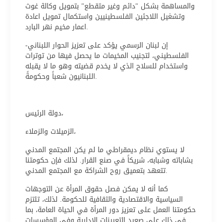
والمساهمة بشكل "دائم وغير متقطع" بتمويل وكالة غوث
وتشغيل اللاجئين الفلسطينيين واستكمال تمويل اعادة
اعمار مخيم نهر البارد.
إن لبنان الرسمي يؤكد على تعزيز الحوار اللبناني-
الفلسطيني، لتجنيب المخيمات ما يحصل فيها من توترات
واستخدام للسلاح الذي لا يخدم قضيته وهو ما لا يقبله
اللبنانيون شعباً وحكومةً.
دولة الرئيس،
الزميلات والزملاء،
لا يستوي نظام ديمقراطي ما لم يكن المجتمع المدني
بشاباته وشبابه، شريكاً في صنع القرار. لذلك فإن حكومتنا
تتعهد بتعميق روح الشراكة مع المجتمع المدني.
كما أنه لا يمكن فصل حقوق المرأة عن التوجهات
السياسية والاقتصادية والثقافية للحكومة. لذلك، تلتزم
حكومتنا العمل على تعزيز دور المرأة في الحياة العامة، بما
في ذلك على صعيد التعيينات الادارية وفي المؤسسات