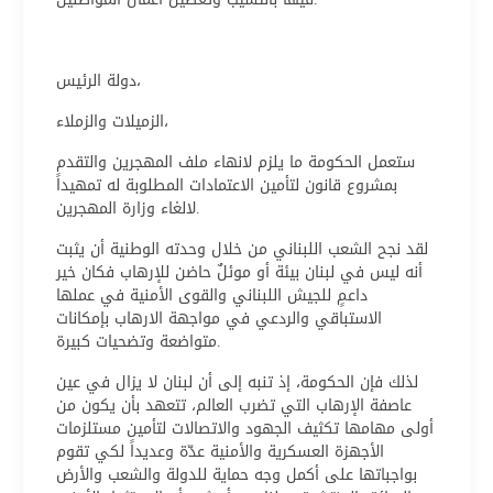
دولة الرئيس،
الزميلات والزملاء،
ستعمل الحكومة ما يلزم لانهاء ملف المهجرين والتقدم
بمشروع قانون لتأمين الاعتمادات المطلوبة له تمهيداً
لالغاء وزارة المهجرين.
لقد نجح الشعب اللبناني من خلال وحدته الوطنية أن يثبت
أنه ليس في لبنان بيئة أو موئلٌ حاضن للإرهاب فكان خير
داعمٍ للجيش اللبناني والقوى الأمنية في عملها
الاستباقي والردعي في مواجهة الارهاب بإمكانات
متواضعة وتضحيات كبيرة.
لذلك فإن الحكومة، إذ تنبه إلى أن لبنان لا يزال في عين
عاصفة الإرهاب التي تضرب العالم، تتعهد بأن يكون من
أولى مهامها تكثيف الجهود والاتصالات لتأمين مستلزمات
الأجهزة العسكرية والأمنية عدّة وعديداً لكي تقوم
بواجباتها على أكمل وجه حماية للدولة والشعب والأرض