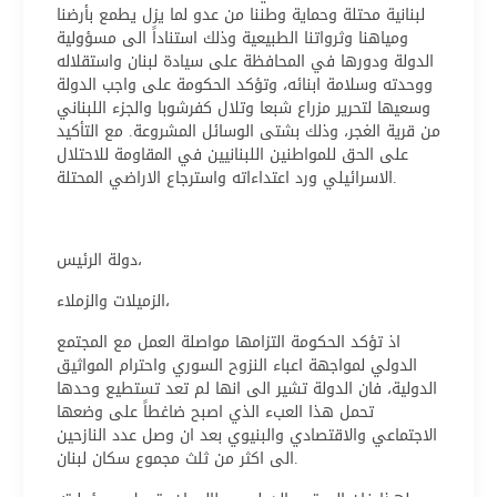
لبنانية محتلة وحماية وطننا من عدو لما يزل يطمع بأرضنا
ومياهنا وثرواتنا الطبيعية وذلك استناداً الى مسؤولية
الدولة ودورها في المحافظة على سيادة لبنان واستقلاله
ووحدته وسلامة ابنائه، وتؤكد الحكومة على واجب الدولة
وسعيها لتحرير مزراع شبعا وتلال كفرشوبا والجزء اللبناني
من قرية الغجر، وذلك بشتى الوسائل المشروعة. مع التأكيد
على الحق للمواطنين اللبنانيين في المقاومة للاحتلال
الاسرائيلي ورد اعتداءاته واسترجاع الاراضي المحتلة.
دولة الرئيس،
الزميلات والزملاء،
اذ تؤكد الحكومة التزامها مواصلة العمل مع المجتمع
الدولي لمواجهة اعباء النزوح السوري واحترام المواثيق
الدولية، فان الدولة تشير الى انها لم تعد تستطيع وحدها
تحمل هذا العبء الذي اصبح ضاغطاً على وضعها
الاجتماعي والاقتصادي والبنيوي بعد ان وصل عدد النازحين
الى اكثر من ثلث مجموع سكان لبنان.